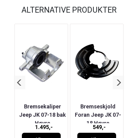
ALTERNATIVE PRODUKTER
yre
Bremsekaliper
Bremseskjold
Br
J7
Jeep JK 07-18 bak
Foran Jeep JK 07-
Je
Høyre
18 Høyre
1.495,-
549,-