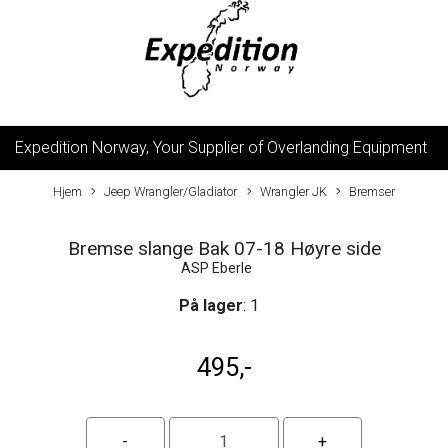
Expedition Norway, Your Supplier of Overlanding Equipment
Hjem
Jeep Wrangler/Gladiator
Wrangler JK
Bremser
Bremse slange Bak 07-18 Høyre side
ASP Eberle
På lager
: 1
495,-