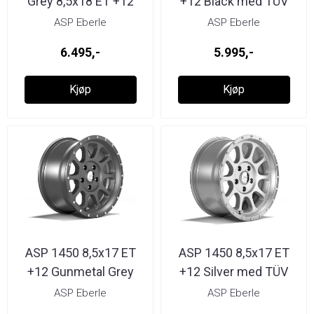
Grey 8,5x18 ET +12
+12 Black med TÜV
ASP Eberle
ASP Eberle
6.495,-
5.995,-
Kjøp
Kjøp
ASP 1450 8,5x17 ET
ASP 1450 8,5x17 ET
+12 Gunmetal Grey
+12 Silver med TÜV
med TÜV
ASP Eberle
ASP Eberle