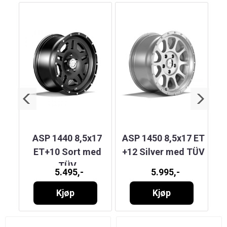
´T
ASP 1440 8,5x17
ASP 1450 8,5x17 ET
nze
ET+10 Sort med
+12 Silver med TÜV
TÜV
5.495,-
5.995,-
Kjøp
Kjøp