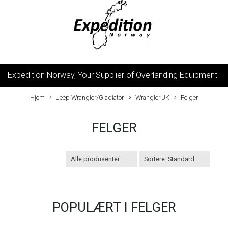
Expedition Norway, Your Supplier of Overlanding Equipment
Hjem
Jeep Wrangler/Gladiator
Wrangler JK
Felger
FELGER
POPULÆRT I
FELGER