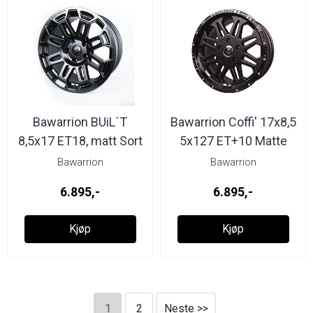
Bawarrion BUiL´T
Bawarrion Coffi' 17x8,5
8,5x17 ET18, matt Sort
5x127 ET+10 Matte
Black ...
Bawarrion
Bawarrion
6.895,-
6.895,-
Kjøp
Kjøp
1
2
Neste >>