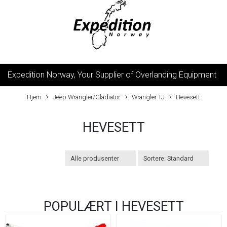
Expedition Norway, Your Supplier of Overlanding Equipment
Hjem
Jeep Wrangler/Gladiator
Wrangler TJ
Hevesett
HEVESETT
POPULÆRT I
HEVESETT