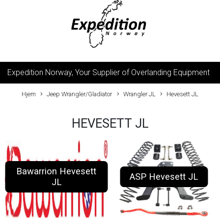
Expedition Norway, Your Supplier of Overlanding Equipment
Hjem
Jeep Wrangler/Gladiator
Wrangler JL
Hevesett JL
HEVESETT JL
Bawarrion Hevesett
ASP Hevesett JL
JL