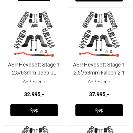
ASP Hevesett Stage 1
ASP Hevesett Stage 1
2,5/63mm Jeep JL
2,5"/63mm Falcon 2.1
Bilstein
...
ASP Eberle
ASP Eberle
32.995,-
37.995,-
Kjøp
Kjøp