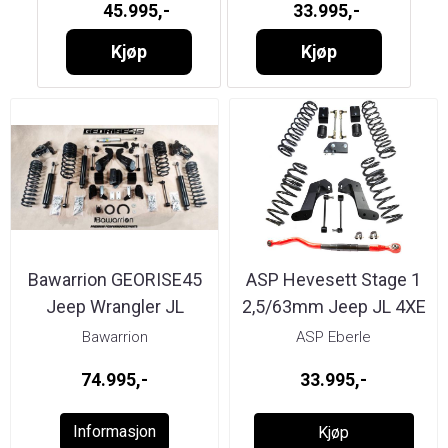
45.995,-
33.995,-
Monotube
Bilstein
Kjøp
Kjøp
Bawarrion GEORISE45
ASP Hevesett Stage 1
Jeep Wrangler JL
2,5/63mm Jeep JL 4XE
...
Bawarrion
ASP Eberle
74.995,-
33.995,-
Informasjon
Kjøp