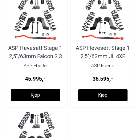
ASP Hevesett Stage 1
ASP Hevesett Stage 1
2,5"/63mm Falcon 3.3
2,5"/63mm JL 4XE
...
Falcon 1.1 ...
ASP Eberle
ASP Eberle
45.995,-
36.595,-
Kjøp
Kjøp