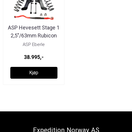
ASP Hevesett Stage 1
2,5"/63mm Rubicon
Express ...
ASP Eberle
38.995,-
Kjøp
Expedition Norway AS