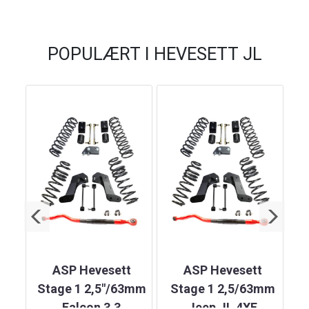
POPULÆRT I
HEVESETT JL
ASP Hevesett
ASP Hevesett
3mm
Stage 1 2,5"/63mm
Stage 1 2,5/63mm
ss
Falcon 3.3
Jeep JL 4XE