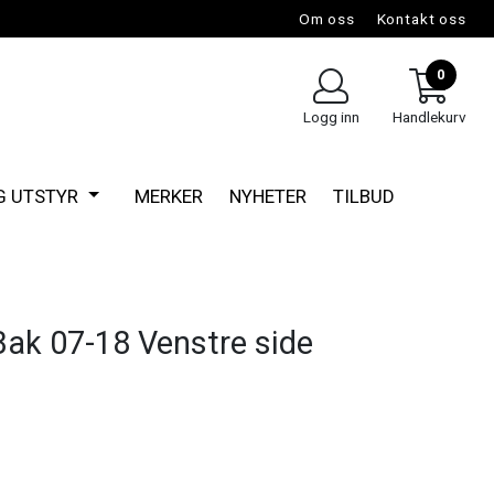
Om oss
Kontakt oss
0
Logg inn
Handlekurv
G UTSTYR
MERKER
NYHETER
TILBUD
ak 07-18 Venstre side