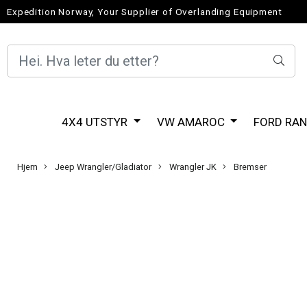
Expedition Norway, Your Supplier of Overlanding Equipment
4X4 UTSTYR
VW AMAROC
FORD RA
Hjem
Jeep Wrangler/Gladiator
Wrangler JK
Bremser