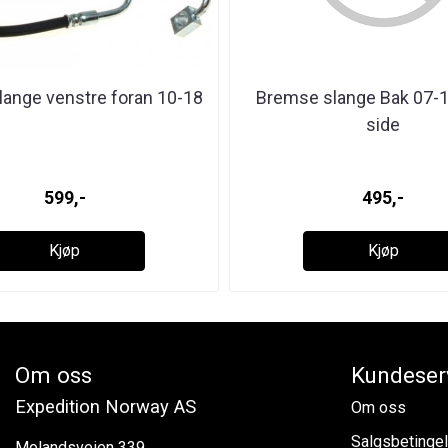
ange venstre foran 10-18
Bremse slange Bak 07-
side
599,-
495,-
Kjøp
Kjøp
Om oss
Kundeser
Expedition Norway AS
Om oss
Salgsbetinge
Molandsveien 339