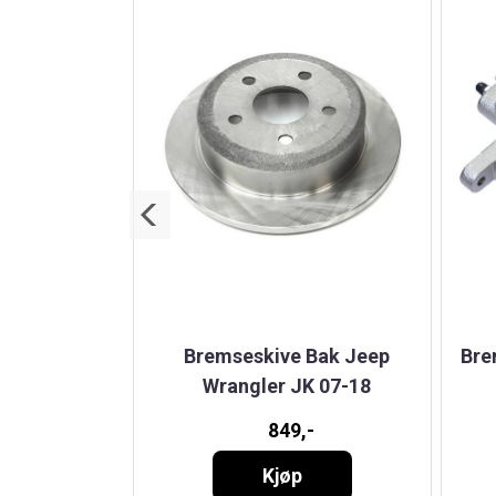
 Bak 07-18
Bremseskive Bak Jeep
Bre
ide
Wrangler JK 07-18
-
849,-
Kjøp