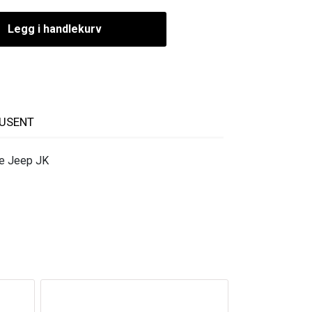
Legg i handlekurv
USENT
e Jeep JK