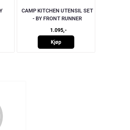
Y
CAMP KITCHEN UTENSIL SET
WOLF PACK
- BY FRONT RUNNER
1.095,-
Kjøp