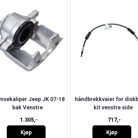
msekaliper Jeep JK 07-18
håndbrekkvaier for disk
bak Venstre
kit venstre side
1.305,-
717,-
Kjøp
Kjøp