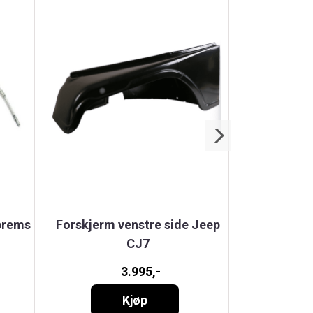
brems
Forskjerm venstre side Jeep
Endeled
CJ7
ve
3.995,-
Kjøp