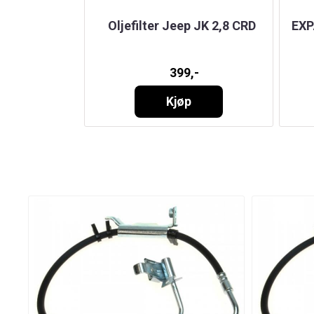
 RINGS / EYE
Oljefilter Jeep JK 2,8 CRD
EXP
ONT RUNNER
-
399,-
Kjøp