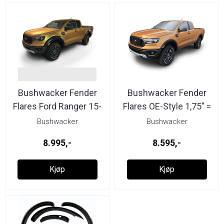
Bushwacker Fender
Bushwacker Fender
Flares Ford Ranger 15-
Flares OE-Style 1,75" =
4,5 cm ...
Bushwacker
Bushwacker
8.995,-
8.595,-
Kjøp
Kjøp